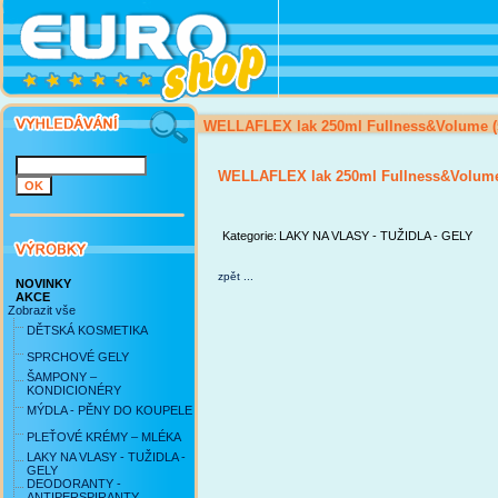
WELLAFLEX lak 250ml Fullness&Volume (
WELLAFLEX lak 250ml Fullness&Volume
Kategorie:
LAKY NA VLASY - TUŽIDLA - GELY
zpět ...
NOVINKY
AKCE
Zobrazit vše
DĚTSKÁ KOSMETIKA
SPRCHOVÉ GELY
ŠAMPONY –
KONDICIONÉRY
MÝDLA - PĚNY DO KOUPELE
PLEŤOVÉ KRÉMY – MLÉKA
LAKY NA VLASY - TUŽIDLA -
GELY
DEODORANTY -
ANTIPERSPIRANTY