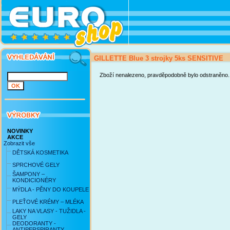
GILLETTE Blue 3 strojky 5ks SENSITIVE
Zboží nenalezeno, pravděpodobně bylo odstraněno.
NOVINKY
AKCE
Zobrazit vše
DĚTSKÁ KOSMETIKA
SPRCHOVÉ GELY
ŠAMPONY –
KONDICIONÉRY
MÝDLA - PĚNY DO KOUPELE
PLEŤOVÉ KRÉMY – MLÉKA
LAKY NA VLASY - TUŽIDLA -
GELY
DEODORANTY -
ANTIPERSPIRANTY