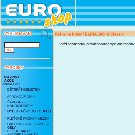
Krém na holení ELINA 100ml Classic
Zboží nenalezeno, pravděpodobně bylo odstraněno.
NOVINKY
AKCE
Zobrazit vše
DĚTSKÁ KOSMETIKA
SPRCHOVÉ GELY
ŠAMPONY –
KONDICIONÉRY
MÝDLA - PĚNY DO KOUPELE
PLEŤOVÉ KRÉMY – MLÉKA
LAKY NA VLASY - TUŽIDLA -
GELY
DEODORANTY -
ANTIPERSPIRANTY