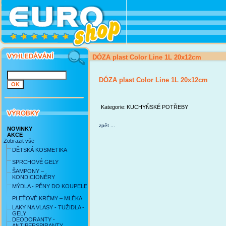
DÓZA plast Color Line 1L 20x12cm
DÓZA plast Color Line 1L 20x12cm
Kategorie:
KUCHYŇSKÉ POTŘEBY
zpět ...
NOVINKY
AKCE
Zobrazit vše
DĚTSKÁ KOSMETIKA
SPRCHOVÉ GELY
ŠAMPONY –
KONDICIONÉRY
MÝDLA - PĚNY DO KOUPELE
PLEŤOVÉ KRÉMY – MLÉKA
LAKY NA VLASY - TUŽIDLA -
GELY
DEODORANTY -
ANTIPERSPIRANTY