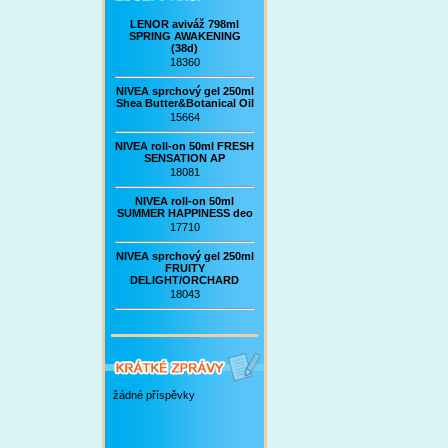
LENOR aviváž 798ml
SPRING AWAKENING
(38d)
18360
NIVEA sprchový gel 250ml
Shea Butter&Botanical Oil
15664
NIVEA roll-on 50ml FRESH
SENSATION AP
18081
NIVEA roll-on 50ml
SUMMER HAPPINESS deo
17710
NIVEA sprchový gel 250ml
FRUITY
DELIGHT/ORCHARD
18043
žádné příspěvky