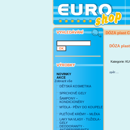
DÓZA plast C
DÓZA plast
Kategorie:
KU
zpět ...
NOVINKY
AKCE
Zobrazit vše
DĚTSKÁ KOSMETIKA
SPRCHOVÉ GELY
ŠAMPONY –
KONDICIONÉRY
MÝDLA - PĚNY DO KOUPELE
PLEŤOVÉ KRÉMY – MLÉKA
LAKY NA VLASY - TUŽIDLA -
GELY
DEODORANTY -
ANTIPERSPIRANTY