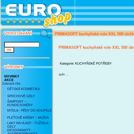
PRIMASOFT kuchyňské role XXL 500 útrž
PRIMASOFT kuchyňské role XXL 500 útr
Kategorie:
KUCHYŇSKÉ POTŘEBY
zpět ...
NOVINKY
AKCE
Zobrazit vše
DĚTSKÁ KOSMETIKA
SPRCHOVÉ GELY
ŠAMPONY –
KONDICIONÉRY
MÝDLA - PĚNY DO KOUPELE
PLEŤOVÉ KRÉMY – MLÉKA
LAKY NA VLASY - TUŽIDLA -
GELY
DEODORANTY -
ANTIPERSPIRANTY