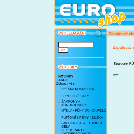
Zapalovač el
Zapalovač 
Kategorie:
RŮ
zpět ...
NOVINKY
AKCE
Zobrazit vše
DĚTSKÁ KOSMETIKA
SPRCHOVÉ GELY
ŠAMPONY –
KONDICIONÉRY
MÝDLA - PĚNY DO KOUPELE
PLEŤOVÉ KRÉMY – MLÉKA
LAKY NA VLASY - TUŽIDLA -
GELY
DEODORANTY -
ANTIPERSPIRANTY