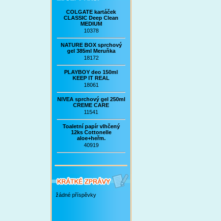
COLGATE kartáček
CLASSIC Deep Clean
MEDIUM
10378
NATURE BOX sprchový
gel 385ml Meruňka
18172
PLAYBOY deo 150ml
KEEP IT REAL
18061
NIVEA sprchový gel 250ml
CREME CARE
11541
Toaletní papír vlhčený
12ks Cottonelle
aloe+heřm.
40919
žádné příspěvky