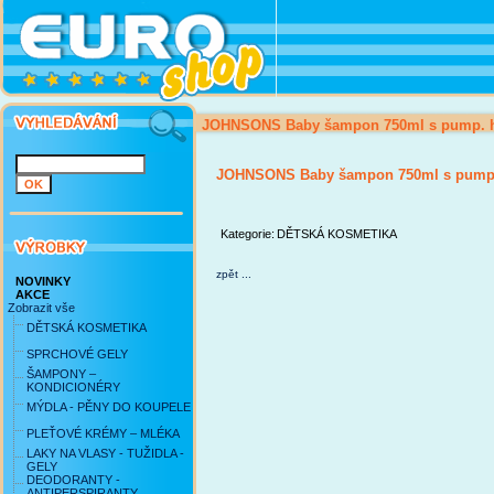
JOHNSONS Baby šampon 750ml s pump. 
JOHNSONS Baby šampon 750ml s pump
Kategorie:
DĚTSKÁ KOSMETIKA
zpět ...
NOVINKY
AKCE
Zobrazit vše
DĚTSKÁ KOSMETIKA
SPRCHOVÉ GELY
ŠAMPONY –
KONDICIONÉRY
MÝDLA - PĚNY DO KOUPELE
PLEŤOVÉ KRÉMY – MLÉKA
LAKY NA VLASY - TUŽIDLA -
GELY
DEODORANTY -
ANTIPERSPIRANTY