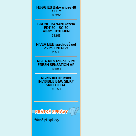
HUGGIES Baby wipes 48
´s Pure
18332
BRUNO BANANI kazeta
EDT 30 + SG 50
ABSOLUTE MEN
18263
NIVEA MEN sprchový gel
250ml ENERGY
11535
NIVEA MEN roll-on 50ml
FRESH SENSATION AP
18080
NIVEA roll-on 50ml
INVISIBLE B&W SILKY
SMOOTH AP
15153
žádné příspěvky