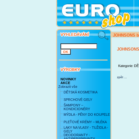
JOHNSONS ba
JOHNSONS 
Kategorie:
DĚ
zpět ...
NOVINKY
AKCE
Zobrazit vše
DĚTSKÁ KOSMETIKA
SPRCHOVÉ GELY
ŠAMPONY –
KONDICIONÉRY
MÝDLA - PĚNY DO KOUPELE
PLEŤOVÉ KRÉMY – MLÉKA
LAKY NA VLASY - TUŽIDLA -
GELY
DEODORANTY -
ANTIPERSPIRANTY