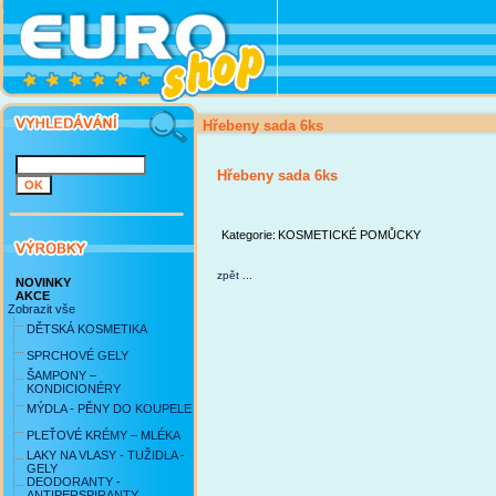
Hřebeny sada 6ks
Hřebeny sada 6ks
Kategorie:
KOSMETICKÉ POMŮCKY
zpět ...
NOVINKY
AKCE
Zobrazit vše
DĚTSKÁ KOSMETIKA
SPRCHOVÉ GELY
ŠAMPONY –
KONDICIONÉRY
MÝDLA - PĚNY DO KOUPELE
PLEŤOVÉ KRÉMY – MLÉKA
LAKY NA VLASY - TUŽIDLA -
GELY
DEODORANTY -
ANTIPERSPIRANTY