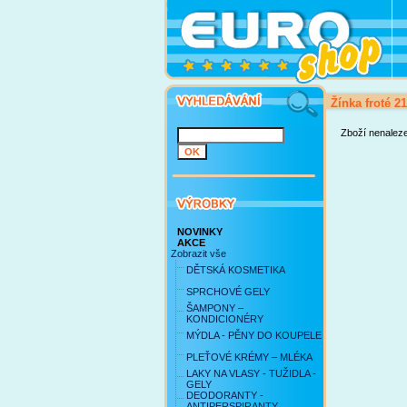
Žínka froté 2
Zboží nenalez
NOVINKY
AKCE
Zobrazit vše
DĚTSKÁ KOSMETIKA
SPRCHOVÉ GELY
ŠAMPONY –
KONDICIONÉRY
MÝDLA - PĚNY DO KOUPELE
PLEŤOVÉ KRÉMY – MLÉKA
LAKY NA VLASY - TUŽIDLA -
GELY
DEODORANTY -
ANTIPERSPIRANTY