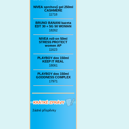
NIVEA sprchový gel 250ml
CASHMERE
11718
BRUNO BANANI kazeta
EDT 30 + SG 50 WOMAN
18262
NIVEA roll-on 50ml
STRESS PROTECT
women AP
11623
PLAYBOY deo 150ml
KEEP IT REAL
18061
PLAYBOY deo 150ml
GODDNESS COMPLEX
17971
žádné příspěvky