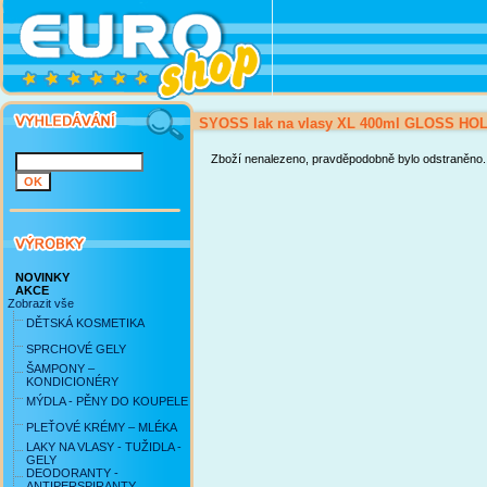
SYOSS lak na vlasy XL 400ml GLOSS HOL
Zboží nenalezeno, pravděpodobně bylo odstraněno.
NOVINKY
AKCE
Zobrazit vše
DĚTSKÁ KOSMETIKA
SPRCHOVÉ GELY
ŠAMPONY –
KONDICIONÉRY
MÝDLA - PĚNY DO KOUPELE
PLEŤOVÉ KRÉMY – MLÉKA
LAKY NA VLASY - TUŽIDLA -
GELY
DEODORANTY -
ANTIPERSPIRANTY