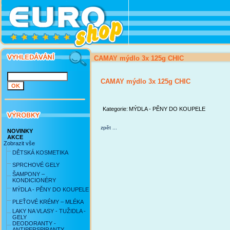
CAMAY mýdlo 3x 125g CHIC
CAMAY mýdlo 3x 125g CHIC
Kategorie:
MÝDLA - PĚNY DO KOUPELE
zpět ...
NOVINKY
AKCE
Zobrazit vše
DĚTSKÁ KOSMETIKA
SPRCHOVÉ GELY
ŠAMPONY –
KONDICIONÉRY
MÝDLA - PĚNY DO KOUPELE
PLEŤOVÉ KRÉMY – MLÉKA
LAKY NA VLASY - TUŽIDLA -
GELY
DEODORANTY -
ANTIPERSPIRANTY