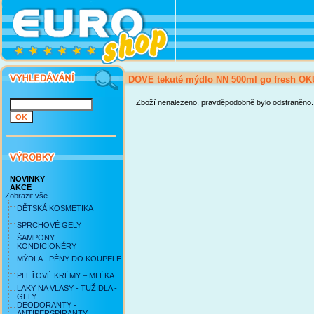
DOVE tekuté mýdlo NN 500ml go fresh O
Zboží nenalezeno, pravděpodobně bylo odstraněno.
NOVINKY
AKCE
Zobrazit vše
DĚTSKÁ KOSMETIKA
SPRCHOVÉ GELY
ŠAMPONY –
KONDICIONÉRY
MÝDLA - PĚNY DO KOUPELE
PLEŤOVÉ KRÉMY – MLÉKA
LAKY NA VLASY - TUŽIDLA -
GELY
DEODORANTY -
ANTIPERSPIRANTY