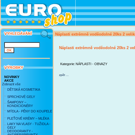
Náplasti extrémně voděodolné 20ks 2 velik
Náplasti extrémně voděodolné 20ks 2 vel
Kategorie:
NÁPLASTI - OBVAZY
zpět ...
NOVINKY
AKCE
Zobrazit vše
DĚTSKÁ KOSMETIKA
SPRCHOVÉ GELY
ŠAMPONY –
KONDICIONÉRY
MÝDLA - PĚNY DO KOUPELE
PLEŤOVÉ KRÉMY – MLÉKA
LAKY NA VLASY - TUŽIDLA -
GELY
DEODORANTY -
ANTIPERSPIRANTY