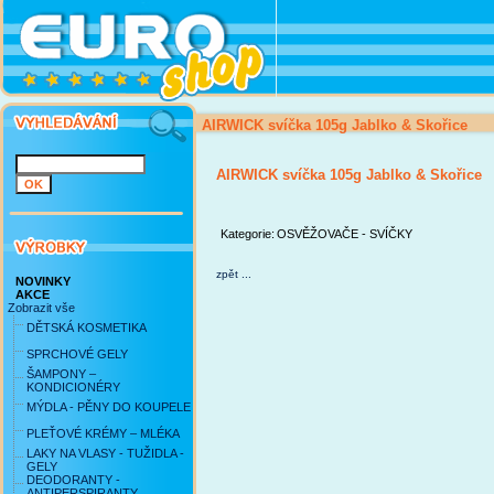
AIRWICK svíčka 105g Jablko & Skořice
AIRWICK svíčka 105g Jablko & Skořice
Kategorie:
OSVĚŽOVAČE - SVÍČKY
zpět ...
NOVINKY
AKCE
Zobrazit vše
DĚTSKÁ KOSMETIKA
SPRCHOVÉ GELY
ŠAMPONY –
KONDICIONÉRY
MÝDLA - PĚNY DO KOUPELE
PLEŤOVÉ KRÉMY – MLÉKA
LAKY NA VLASY - TUŽIDLA -
GELY
DEODORANTY -
ANTIPERSPIRANTY