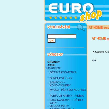
AT HOME osv
AT HOME o
Kategorie:
OS
zpět ...
NOVINKY
AKCE
Zobrazit vše
DĚTSKÁ KOSMETIKA
SPRCHOVÉ GELY
ŠAMPONY –
KONDICIONÉRY
MÝDLA - PĚNY DO KOUPELE
PLEŤOVÉ KRÉMY – MLÉKA
LAKY NA VLASY - TUŽIDLA -
GELY
DEODORANTY -
ANTIPERSPIRANTY