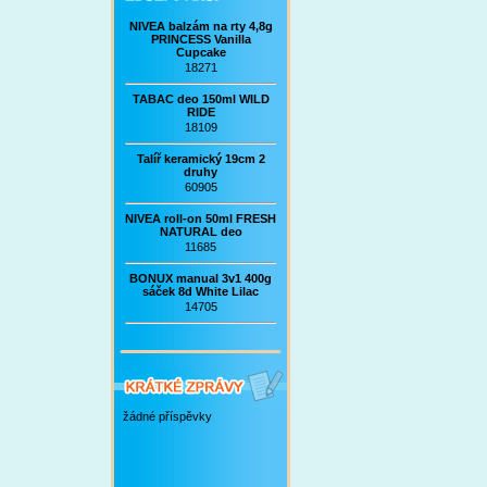
NIVEA balzám na rty 4,8g
PRINCESS Vanilla
Cupcake
18271
TABAC deo 150ml WILD
RIDE
18109
Talíř keramický 19cm 2
druhy
60905
NIVEA roll-on 50ml FRESH
NATURAL deo
11685
BONUX manual 3v1 400g
sáček 8d White Lilac
14705
žádné příspěvky