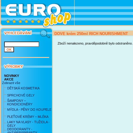
DOVE krém 250ml RICH NOURISHMENT
Zboží nenalezeno, pravděpodobně bylo odstraněno.
NOVINKY
AKCE
Zobrazit vše
DĚTSKÁ KOSMETIKA
SPRCHOVÉ GELY
ŠAMPONY –
KONDICIONÉRY
MÝDLA - PĚNY DO KOUPELE
PLEŤOVÉ KRÉMY – MLÉKA
LAKY NA VLASY - TUŽIDLA -
GELY
DEODORANTY -
ANTIPERSPIRANTY