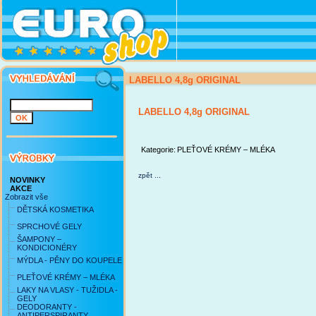
LABELLO 4,8g ORIGINAL
LABELLO 4,8g ORIGINAL
Kategorie:
PLEŤOVÉ KRÉMY – MLÉKA
zpět ...
NOVINKY
AKCE
Zobrazit vše
DĚTSKÁ KOSMETIKA
SPRCHOVÉ GELY
ŠAMPONY –
KONDICIONÉRY
MÝDLA - PĚNY DO KOUPELE
PLEŤOVÉ KRÉMY – MLÉKA
LAKY NA VLASY - TUŽIDLA -
GELY
DEODORANTY -
ANTIPERSPIRANTY