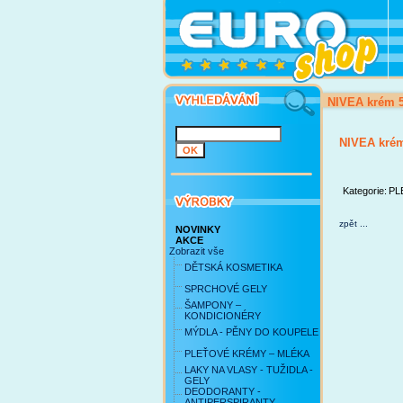
NIVEA krém 5
NIVEA krém
Kategorie:
PL
zpět ...
NOVINKY
AKCE
Zobrazit vše
DĚTSKÁ KOSMETIKA
SPRCHOVÉ GELY
ŠAMPONY –
KONDICIONÉRY
MÝDLA - PĚNY DO KOUPELE
PLEŤOVÉ KRÉMY – MLÉKA
LAKY NA VLASY - TUŽIDLA -
GELY
DEODORANTY -
ANTIPERSPIRANTY