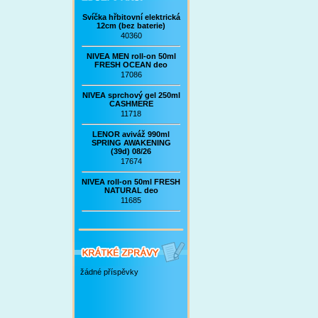
Svíčka hřbitovní elektrická
12cm (bez baterie)
40360
NIVEA MEN roll-on 50ml
FRESH OCEAN deo
17086
NIVEA sprchový gel 250ml
CASHMERE
11718
LENOR aviváž 990ml
SPRING AWAKENING
(39d) 08/26
17674
NIVEA roll-on 50ml FRESH
NATURAL deo
11685
žádné příspěvky