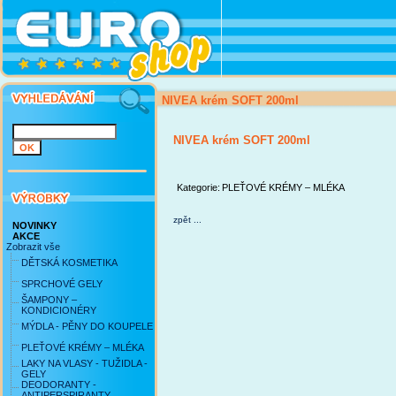
NIVEA krém SOFT 200ml
NIVEA krém SOFT 200ml
Kategorie:
PLEŤOVÉ KRÉMY – MLÉKA
zpět ...
NOVINKY
AKCE
Zobrazit vše
DĚTSKÁ KOSMETIKA
SPRCHOVÉ GELY
ŠAMPONY –
KONDICIONÉRY
MÝDLA - PĚNY DO KOUPELE
PLEŤOVÉ KRÉMY – MLÉKA
LAKY NA VLASY - TUŽIDLA -
GELY
DEODORANTY -
ANTIPERSPIRANTY