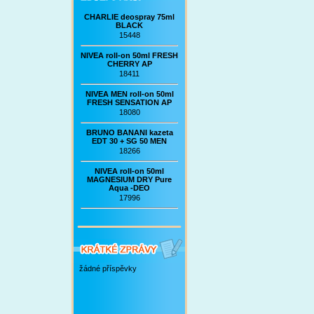
CHARLIE deospray 75ml
BLACK
15448
NIVEA roll-on 50ml FRESH
CHERRY AP
18411
NIVEA MEN roll-on 50ml
FRESH SENSATION AP
18080
BRUNO BANANI kazeta
EDT 30 + SG 50 MEN
18266
NIVEA roll-on 50ml
MAGNESIUM DRY Pure
Aqua -DEO
17996
žádné příspěvky