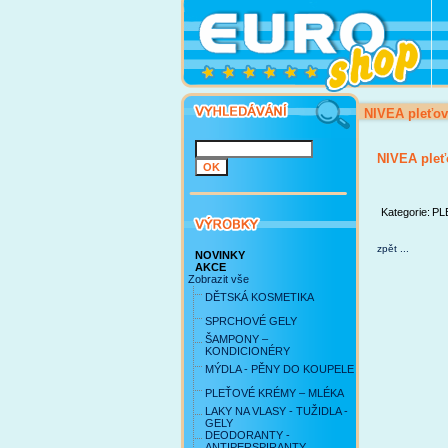
NIVEA pleťov
NIVEA pleť
Kategorie:
PL
zpět ...
NOVINKY
AKCE
Zobrazit vše
DĚTSKÁ KOSMETIKA
SPRCHOVÉ GELY
ŠAMPONY –
KONDICIONÉRY
MÝDLA - PĚNY DO KOUPELE
PLEŤOVÉ KRÉMY – MLÉKA
LAKY NA VLASY - TUŽIDLA -
GELY
DEODORANTY -
ANTIPERSPIRANTY