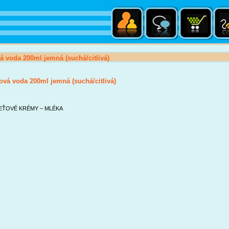
á voda 200ml jemná (suchá/citlivá)
ová voda 200ml jemná (suchá/citlivá)
EŤOVÉ KRÉMY – MLÉKA