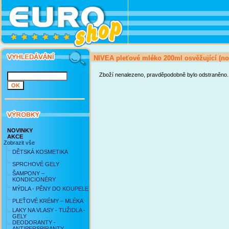
NIVEA pleťové mléko 200ml osvěžující (no
Zboží nenalezeno, pravděpodobně bylo odstraněno.
NOVINKY
AKCE
Zobrazit vše
DĚTSKÁ KOSMETIKA
SPRCHOVÉ GELY
ŠAMPONY –
KONDICIONÉRY
MÝDLA - PĚNY DO KOUPELE
PLEŤOVÉ KRÉMY – MLÉKA
LAKY NA VLASY - TUŽIDLA -
GELY
DEODORANTY -
ANTIPERSPIRANTY