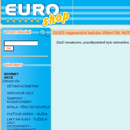
GLISS regenerační balzám 200ml OIL NUT
Zboží nenalezeno, pravděpodobně bylo odstraněno.
NOVINKY
AKCE
Zobrazit vše
DĚTSKÁ KOSMETIKA
SPRCHOVÉ GELY
ŠAMPONY –
KONDICIONÉRY
MÝDLA - PĚNY DO KOUPELE
PLEŤOVÉ KRÉMY – MLÉKA
LAKY NA VLASY - TUŽIDLA -
GELY
DEODORANTY -
ANTIPERSPIRANTY