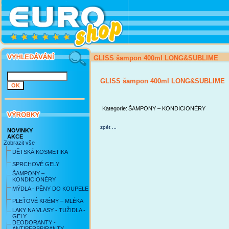
GLISS šampon 400ml LONG&SUBLIME
GLISS šampon 400ml LONG&SUBLIME
Kategorie:
ŠAMPONY – KONDICIONÉRY
zpět ...
NOVINKY
AKCE
Zobrazit vše
DĚTSKÁ KOSMETIKA
SPRCHOVÉ GELY
ŠAMPONY –
KONDICIONÉRY
MÝDLA - PĚNY DO KOUPELE
PLEŤOVÉ KRÉMY – MLÉKA
LAKY NA VLASY - TUŽIDLA -
GELY
DEODORANTY -
ANTIPERSPIRANTY