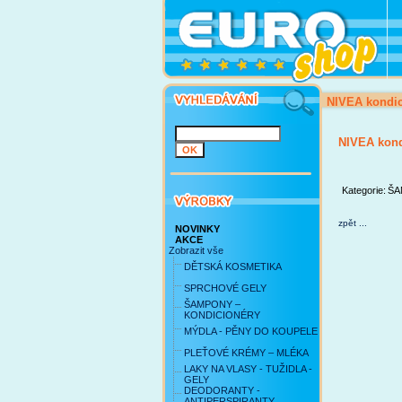
NIVEA kondi
NIVEA kon
Kategorie:
ŠA
zpět ...
NOVINKY
AKCE
Zobrazit vše
DĚTSKÁ KOSMETIKA
SPRCHOVÉ GELY
ŠAMPONY –
KONDICIONÉRY
MÝDLA - PĚNY DO KOUPELE
PLEŤOVÉ KRÉMY – MLÉKA
LAKY NA VLASY - TUŽIDLA -
GELY
DEODORANTY -
ANTIPERSPIRANTY