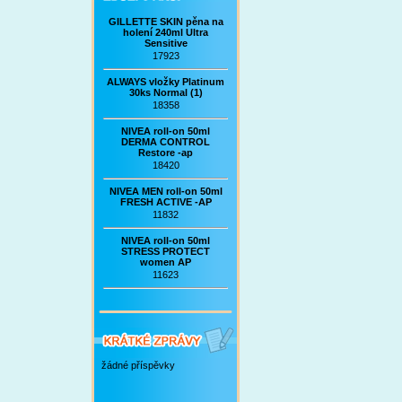
GILLETTE SKIN pěna na
holení 240ml Ultra
Sensitive
17923
ALWAYS vložky Platinum
30ks Normal (1)
18358
NIVEA roll-on 50ml
DERMA CONTROL
Restore -ap
18420
NIVEA MEN roll-on 50ml
FRESH ACTIVE -AP
11832
NIVEA roll-on 50ml
STRESS PROTECT
women AP
11623
žádné příspěvky