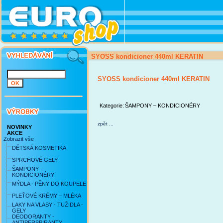
SYOSS kondicioner 440ml KERATIN
SYOSS kondicioner 440ml KERATIN
Kategorie:
ŠAMPONY – KONDICIONÉRY
zpět ...
NOVINKY
AKCE
Zobrazit vše
DĚTSKÁ KOSMETIKA
SPRCHOVÉ GELY
ŠAMPONY –
KONDICIONÉRY
MÝDLA - PĚNY DO KOUPELE
PLEŤOVÉ KRÉMY – MLÉKA
LAKY NA VLASY - TUŽIDLA -
GELY
DEODORANTY -
ANTIPERSPIRANTY