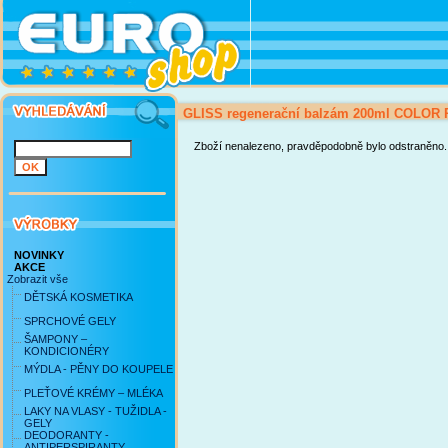
GLISS regenerační balzám 200ml COLO
Zboží nenalezeno, pravděpodobně bylo odstraněno.
NOVINKY
AKCE
Zobrazit vše
DĚTSKÁ KOSMETIKA
SPRCHOVÉ GELY
ŠAMPONY –
KONDICIONÉRY
MÝDLA - PĚNY DO KOUPELE
PLEŤOVÉ KRÉMY – MLÉKA
LAKY NA VLASY - TUŽIDLA -
GELY
DEODORANTY -
ANTIPERSPIRANTY