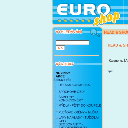
HEAD & SHO
HEAD & S
Kategorie:
ŠA
zpět ...
NOVINKY
AKCE
Zobrazit vše
DĚTSKÁ KOSMETIKA
SPRCHOVÉ GELY
ŠAMPONY –
KONDICIONÉRY
MÝDLA - PĚNY DO KOUPELE
PLEŤOVÉ KRÉMY – MLÉKA
LAKY NA VLASY - TUŽIDLA -
GELY
DEODORANTY -
ANTIPERSPIRANTY