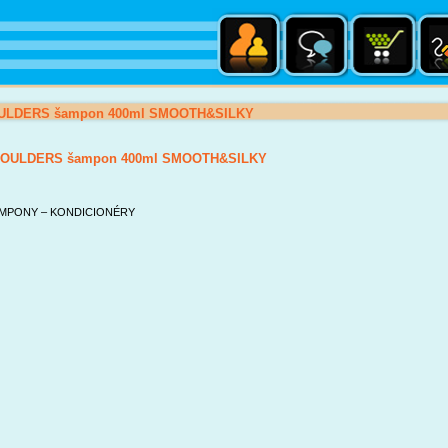
ULDERS šampon 400ml SMOOTH&SILKY
HOULDERS šampon 400ml SMOOTH&SILKY
MPONY – KONDICIONÉRY