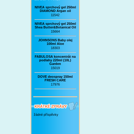
NIVEA sprchový gel 250ml
DIAMOND Argan oil
11542
NIVEA sprchový gel 250ml
Shea Butter&Botanical Oil
15664
JOHNSONS Baby olej
100ml Aloe
18303
FABULOSA koncentrát na
podlahy 220ml (10L)
Garden
15019
DOVE deospray 150ml
FRESH CARE
17976
žádné příspěvky