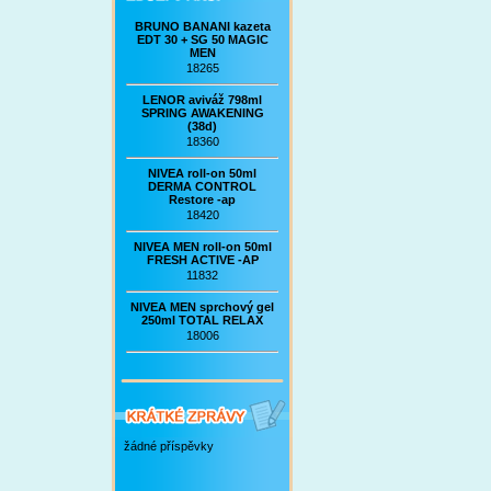
BRUNO BANANI kazeta
EDT 30 + SG 50 MAGIC
MEN
18265
LENOR aviváž 798ml
SPRING AWAKENING
(38d)
18360
NIVEA roll-on 50ml
DERMA CONTROL
Restore -ap
18420
NIVEA MEN roll-on 50ml
FRESH ACTIVE -AP
11832
NIVEA MEN sprchový gel
250ml TOTAL RELAX
18006
žádné příspěvky