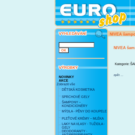
NIVEA šamp
NIVEA šam
Kategorie:
ŠA
zpět ...
NOVINKY
AKCE
Zobrazit vše
DĚTSKÁ KOSMETIKA
SPRCHOVÉ GELY
ŠAMPONY –
KONDICIONÉRY
MÝDLA - PĚNY DO KOUPELE
PLEŤOVÉ KRÉMY – MLÉKA
LAKY NA VLASY - TUŽIDLA -
GELY
DEODORANTY -
ANTIPERSPIRANTY