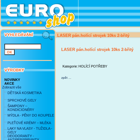
LASER pán.holící strojek 10ks 2-břitý
LASER pán.holící strojek 10ks 2-břitý
Kategorie:
HOLÍCÍ POTŘEBY
zpět ...
NOVINKY
AKCE
Zobrazit vše
DĚTSKÁ KOSMETIKA
SPRCHOVÉ GELY
ŠAMPONY –
KONDICIONÉRY
MÝDLA - PĚNY DO KOUPELE
PLEŤOVÉ KRÉMY – MLÉKA
LAKY NA VLASY - TUŽIDLA -
GELY
DEODORANTY -
ANTIPERSPIRANTY