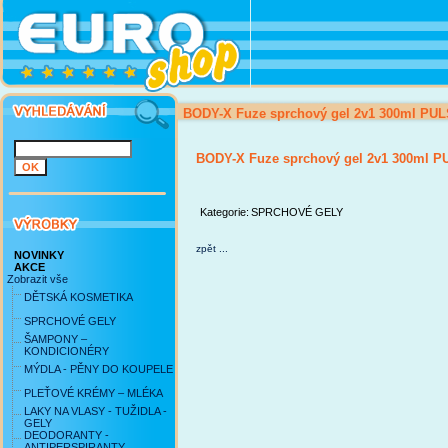
BODY-X Fuze sprchový gel 2v1 300ml PU
BODY-X Fuze sprchový gel 2v1 300ml 
Kategorie:
SPRCHOVÉ GELY
zpět ...
NOVINKY
AKCE
Zobrazit vše
DĚTSKÁ KOSMETIKA
SPRCHOVÉ GELY
ŠAMPONY –
KONDICIONÉRY
MÝDLA - PĚNY DO KOUPELE
PLEŤOVÉ KRÉMY – MLÉKA
LAKY NA VLASY - TUŽIDLA -
GELY
DEODORANTY -
ANTIPERSPIRANTY