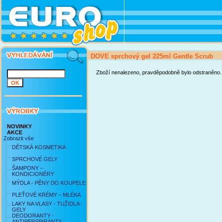
DOVE sprchový gel 225ml Gentle Scrub
Zboží nenalezeno, pravděpodobně bylo odstraněno.
NOVINKY
AKCE
Zobrazit vše
DĚTSKÁ KOSMETIKA
SPRCHOVÉ GELY
ŠAMPONY –
KONDICIONÉRY
MÝDLA - PĚNY DO KOUPELE
PLEŤOVÉ KRÉMY – MLÉKA
LAKY NA VLASY - TUŽIDLA -
GELY
DEODORANTY -
ANTIPERSPIRANTY