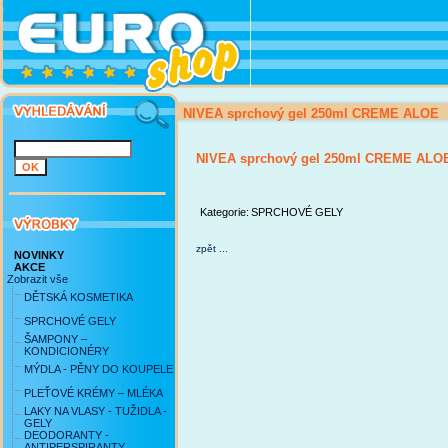
NIVEA sprchový gel 250ml CREME ALOE
NIVEA sprchový gel 250ml CREME ALO
Kategorie:
SPRCHOVÉ GELY
zpět ...
NOVINKY
AKCE
Zobrazit vše
DĚTSKÁ KOSMETIKA
SPRCHOVÉ GELY
ŠAMPONY –
KONDICIONÉRY
MÝDLA - PĚNY DO KOUPELE
PLEŤOVÉ KRÉMY – MLÉKA
LAKY NA VLASY - TUŽIDLA -
GELY
DEODORANTY -
ANTIPERSPIRANTY