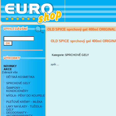
OLD SPICE sprchový gel 400ml ORIGINAL
OLD SPICE sprchový gel 400ml ORIGIN
Kategorie:
SPRCHOVÉ GELY
zpět ...
NOVINKY
AKCE
Zobrazit vše
DĚTSKÁ KOSMETIKA
SPRCHOVÉ GELY
ŠAMPONY –
KONDICIONÉRY
MÝDLA - PĚNY DO KOUPELE
PLEŤOVÉ KRÉMY – MLÉKA
LAKY NA VLASY - TUŽIDLA -
GELY
DEODORANTY -
ANTIPERSPIRANTY