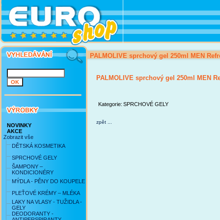
PALMOLIVE sprchový gel 250ml MEN Refr
PALMOLIVE sprchový gel 250ml MEN Re
Kategorie:
SPRCHOVÉ GELY
zpět ...
NOVINKY
AKCE
Zobrazit vše
DĚTSKÁ KOSMETIKA
SPRCHOVÉ GELY
ŠAMPONY –
KONDICIONÉRY
MÝDLA - PĚNY DO KOUPELE
PLEŤOVÉ KRÉMY – MLÉKA
LAKY NA VLASY - TUŽIDLA -
GELY
DEODORANTY -
ANTIPERSPIRANTY