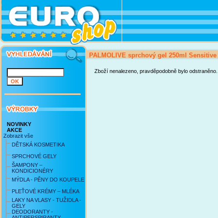
PALMOLIVE sprchový gel 250ml Sensitive
Zboží nenalezeno, pravděpodobně bylo odstraněno.
NOVINKY
AKCE
Zobrazit vše
DĚTSKÁ KOSMETIKA
SPRCHOVÉ GELY
ŠAMPONY –
KONDICIONÉRY
MÝDLA - PĚNY DO KOUPELE
PLEŤOVÉ KRÉMY – MLÉKA
LAKY NA VLASY - TUŽIDLA -
GELY
DEODORANTY -
ANTIPERSPIRANTY