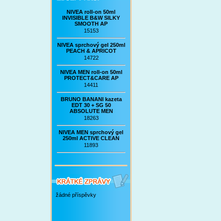
NIVEA roll-on 50ml
INVISIBLE B&W SILKY
SMOOTH AP
15153
NIVEA sprchový gel 250ml
PEACH & APRICOT
14722
NIVEA MEN roll-on 50ml
PROTECT&CARE AP
14411
BRUNO BANANI kazeta
EDT 30 + SG 50
ABSOLUTE MEN
18263
NIVEA MEN sprchový gel
250ml ACTIVE CLEAN
11893
žádné příspěvky