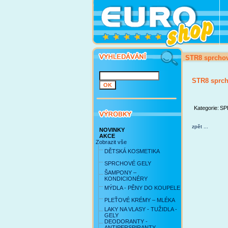
STR8 sprcho
STR8 sprc
Kategorie:
SP
zpět ...
NOVINKY
AKCE
Zobrazit vše
DĚTSKÁ KOSMETIKA
SPRCHOVÉ GELY
ŠAMPONY –
KONDICIONÉRY
MÝDLA - PĚNY DO KOUPELE
PLEŤOVÉ KRÉMY – MLÉKA
LAKY NA VLASY - TUŽIDLA -
GELY
DEODORANTY -
ANTIPERSPIRANTY