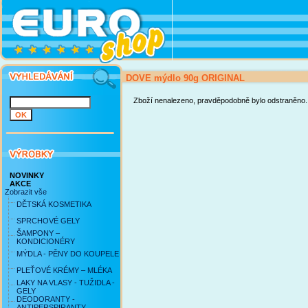
DOVE mýdlo 90g ORIGINAL
Zboží nenalezeno, pravděpodobně bylo odstraněno.
NOVINKY
AKCE
Zobrazit vše
DĚTSKÁ KOSMETIKA
SPRCHOVÉ GELY
ŠAMPONY –
KONDICIONÉRY
MÝDLA - PĚNY DO KOUPELE
PLEŤOVÉ KRÉMY – MLÉKA
LAKY NA VLASY - TUŽIDLA -
GELY
DEODORANTY -
ANTIPERSPIRANTY