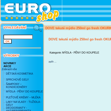
DOVE tekuté mýdlo 250ml go fresh OKUR
DOVE tekuté mýdlo 250ml go fresh OK
Kategorie:
MÝDLA - PĚNY DO KOUPELE
zpět ...
NOVINKY
AKCE
Zobrazit vše
DĚTSKÁ KOSMETIKA
SPRCHOVÉ GELY
ŠAMPONY –
KONDICIONÉRY
MÝDLA - PĚNY DO KOUPELE
PLEŤOVÉ KRÉMY – MLÉKA
LAKY NA VLASY - TUŽIDLA -
GELY
DEODORANTY -
ANTIPERSPIRANTY