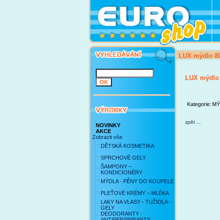
LUX mýdlo 80
LUX mýdlo 
Kategorie:
MÝ
zpět ...
NOVINKY
AKCE
Zobrazit vše
DĚTSKÁ KOSMETIKA
SPRCHOVÉ GELY
ŠAMPONY –
KONDICIONÉRY
MÝDLA - PĚNY DO KOUPELE
PLEŤOVÉ KRÉMY – MLÉKA
LAKY NA VLASY - TUŽIDLA -
GELY
DEODORANTY -
ANTIPERSPIRANTY