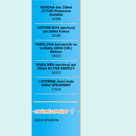
REXONA deo 150ml
ACTIVE Protection
Invisible
14386
NATURE BOX sprchový
gel 250ml Kokos
18180
FABULOSA koncentrát na
podlahy 220ml (10L)
Meloun
15023
NIVEA MEN sprchový gel
250ml ACTIVE ENERGY
16313
LISTERINE ústní voda
500ml SPEARMINT
17618
žádné příspěvky