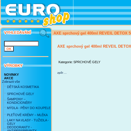
AXE sprchový gel 400ml REVEIL DETOX 5
AXE sprchový gel 400ml REVEIL DETOX
Kategorie:
SPRCHOVÉ GELY
zpět ...
NOVINKY
AKCE
Zobrazit vše
DĚTSKÁ KOSMETIKA
SPRCHOVÉ GELY
ŠAMPONY –
KONDICIONÉRY
MÝDLA - PĚNY DO KOUPELE
PLEŤOVÉ KRÉMY – MLÉKA
LAKY NA VLASY - TUŽIDLA -
GELY
DEODORANTY -
ANTIPERSPIRANTY