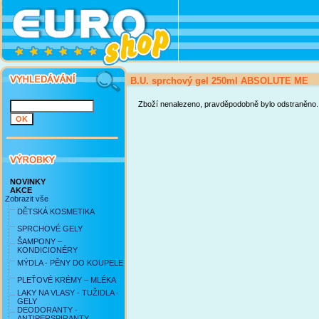
B.U. sprchový gel 250ml ABSOLUTE ME
Zboží nenalezeno, pravděpodobně bylo odstraněno.
NOVINKY
AKCE
Zobrazit vše
DĚTSKÁ KOSMETIKA
SPRCHOVÉ GELY
ŠAMPONY –
KONDICIONÉRY
MÝDLA - PĚNY DO KOUPELE
PLEŤOVÉ KRÉMY – MLÉKA
LAKY NA VLASY - TUŽIDLA -
GELY
DEODORANTY -
ANTIPERSPIRANTY