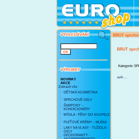
BRUT sprchov
BRUT sprch
Kategorie:
SP
zpět ...
NOVINKY
AKCE
Zobrazit vše
DĚTSKÁ KOSMETIKA
SPRCHOVÉ GELY
ŠAMPONY –
KONDICIONÉRY
MÝDLA - PĚNY DO KOUPELE
PLEŤOVÉ KRÉMY – MLÉKA
LAKY NA VLASY - TUŽIDLA -
GELY
DEODORANTY -
ANTIPERSPIRANTY