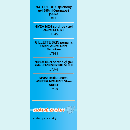
NATURE BOX sprchový
gel 385ml Granátové
jablko
18171
NIVEA MEN sprchový gel
250ml SPORT
11545
GILLETTE SKIN pěna na
holení 240ml Ultra
Sensitive
17923
NIVEA MEN sprchový gel
250ml TANGERINE MULE
17876
NIVEA mléko 400ml
WINTER MOMENT Shea
Butter
17499
žádné příspěvky