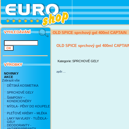
OLD SPICE sprchový gel 400ml CAPTAIN
OLD SPICE sprchový gel 400ml CAPTAI
Kategorie:
SPRCHOVÉ GELY
zpět ...
NOVINKY
AKCE
Zobrazit vše
DĚTSKÁ KOSMETIKA
SPRCHOVÉ GELY
ŠAMPONY –
KONDICIONÉRY
MÝDLA - PĚNY DO KOUPELE
PLEŤOVÉ KRÉMY – MLÉKA
LAKY NA VLASY - TUŽIDLA -
GELY
DEODORANTY -
ANTIPERSPIRANTY