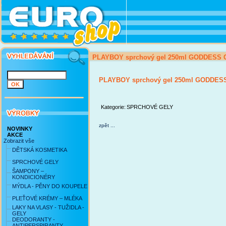
PLAYBOY sprchový gel 250ml GODDESS
PLAYBOY sprchový gel 250ml GODDE
Kategorie:
SPRCHOVÉ GELY
zpět ...
NOVINKY
AKCE
Zobrazit vše
DĚTSKÁ KOSMETIKA
SPRCHOVÉ GELY
ŠAMPONY –
KONDICIONÉRY
MÝDLA - PĚNY DO KOUPELE
PLEŤOVÉ KRÉMY – MLÉKA
LAKY NA VLASY - TUŽIDLA -
GELY
DEODORANTY -
ANTIPERSPIRANTY