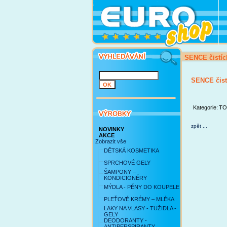
SENCE čistíc
SENCE čist
Kategorie:
TO
zpět ...
NOVINKY
AKCE
Zobrazit vše
DĚTSKÁ KOSMETIKA
SPRCHOVÉ GELY
ŠAMPONY –
KONDICIONÉRY
MÝDLA - PĚNY DO KOUPELE
PLEŤOVÉ KRÉMY – MLÉKA
LAKY NA VLASY - TUŽIDLA -
GELY
DEODORANTY -
ANTIPERSPIRANTY