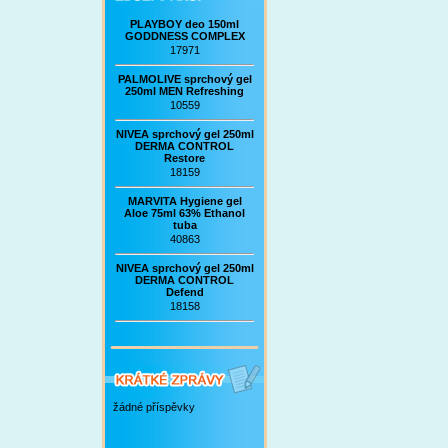
PLAYBOY deo 150ml
GODDNESS COMPLEX
17971
PALMOLIVE sprchový gel
250ml MEN Refreshing
10559
NIVEA sprchový gel 250ml
DERMA CONTROL
Restore
18159
MARVITA Hygiene gel
Aloe 75ml 63% Ethanol
tuba
40863
NIVEA sprchový gel 250ml
DERMA CONTROL
Defend
18158
žádné příspěvky