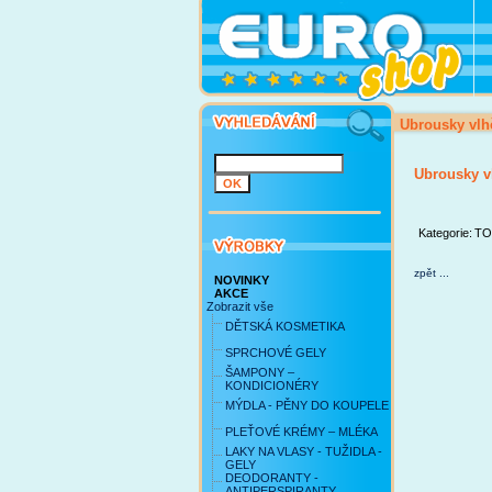
Ubrousky vlh
Ubrousky v
Kategorie:
TO
zpět ...
NOVINKY
AKCE
Zobrazit vše
DĚTSKÁ KOSMETIKA
SPRCHOVÉ GELY
ŠAMPONY –
KONDICIONÉRY
MÝDLA - PĚNY DO KOUPELE
PLEŤOVÉ KRÉMY – MLÉKA
LAKY NA VLASY - TUŽIDLA -
GELY
DEODORANTY -
ANTIPERSPIRANTY