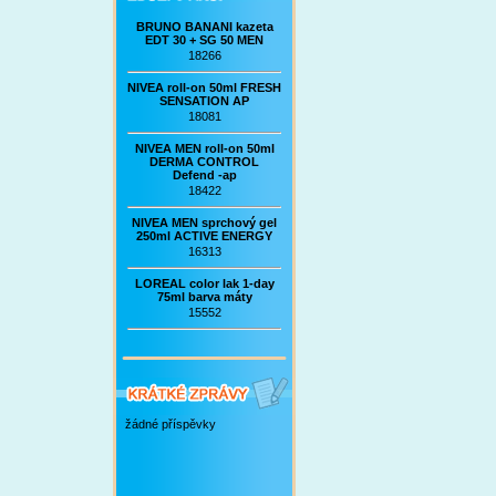
BRUNO BANANI kazeta
EDT 30 + SG 50 MEN
18266
NIVEA roll-on 50ml FRESH
SENSATION AP
18081
NIVEA MEN roll-on 50ml
DERMA CONTROL
Defend -ap
18422
NIVEA MEN sprchový gel
250ml ACTIVE ENERGY
16313
LOREAL color lak 1-day
75ml barva máty
15552
žádné příspěvky