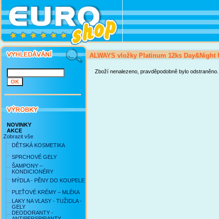
ALWAYS vložky Platinum 12ks Day&Night Ul
Zboží nenalezeno, pravděpodobně bylo odstraněno.
NOVINKY
AKCE
Zobrazit vše
DĚTSKÁ KOSMETIKA
SPRCHOVÉ GELY
ŠAMPONY –
KONDICIONÉRY
MÝDLA - PĚNY DO KOUPELE
PLEŤOVÉ KRÉMY – MLÉKA
LAKY NA VLASY - TUŽIDLA -
GELY
DEODORANTY -
ANTIPERSPIRANTY