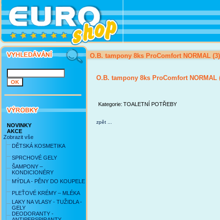
O.B. tampony 8ks ProComfort NORMAL (3)
O.B. tampony 8ks ProComfort NORMAL (
Kategorie:
TOALETNÍ POTŘEBY
zpět ...
NOVINKY
AKCE
Zobrazit vše
DĚTSKÁ KOSMETIKA
SPRCHOVÉ GELY
ŠAMPONY –
KONDICIONÉRY
MÝDLA - PĚNY DO KOUPELE
PLEŤOVÉ KRÉMY – MLÉKA
LAKY NA VLASY - TUŽIDLA -
GELY
DEODORANTY -
ANTIPERSPIRANTY